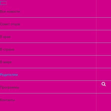
Все новости
Совет отцов
9 лет назад
ВОСПИТАНИЕ, ПСИХОЛОГИЯ
7 различий между мудрым и
В крае
обычным родителем
В стране
Важные вещи, которые мы иногда упускаем.На заметку всем
родителям
В мире
Родителям
9 лет назад
Воспитание детей без наказания
Программы
Контакты
9 лет назад
Советы по воспитанию детей от