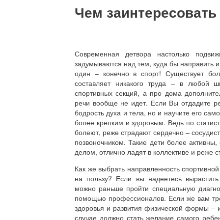
Чем заинтересовать 
Современная детвора настолько подви
задумываются над тем, куда бы направить и
один – конечно в спорт! Существует бол
составляет никакого труда – в любой ш
спортивных секций, а про дома дополните
речи вообще не идет. Если Вы отдадите ре
бодрость духа и тела, но и научите его сам
более крепким и здоровым. Ведь по статис
болеют, реже страдают сердечно – сосудис
позвоночником. Такие дети более активны,
делом, отлично ладят в коллективе и реже 
Как же выбрать направленность спортивной
на пользу? Если вы надеетесь вырастить
можно раньше пройти специальную диагно
помощью профессионалов. Если же вам тре
здоровья и развития физической формы – 
случае должно стать желание самого ребен