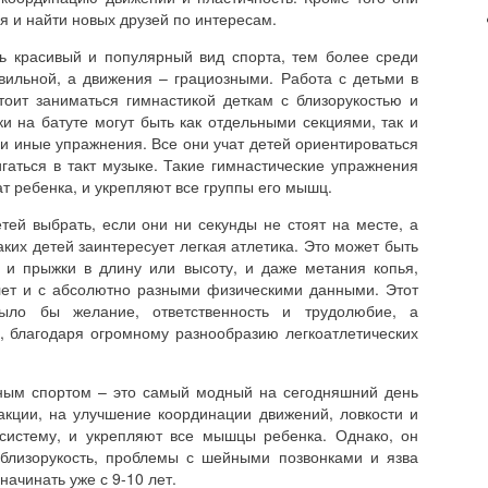
я и найти новых друзей по интересам.
нь красивый и популярный вид спорта, тем более среди
вильной, а движения – грациозными. Работа с детьми в
тоит заниматься гимнастикой деткам с близорукостью и
ки на батуте могут быть как отдельными секциями, так и
ли иные упражнения. Все они учат детей ориентироваться
игаться в такт музыке. Такие гимнастические упражнения
т ребенка, и укрепляют все группы его мышц.
етей выбрать, если они ни секунды не стоят на месте, а
ких детей заинтересует легкая атлетика. Это может быть
, и прыжки в длину или высоту, и даже метания копья,
лет и с абсолютно разными физическими данными. Этот
было бы желание, ответственность и трудолюбие, а
, благодаря огромному разнообразию легкоатлетических
нным спортом – это самый модный на сегодняшний день
акции, на улучшение координации движений, ловкости и
систему, и укрепляют все мышцы ребенка. Однако, он
 близорукость, проблемы с шейными позвонками и язва
ачинать уже с 9-10 лет.