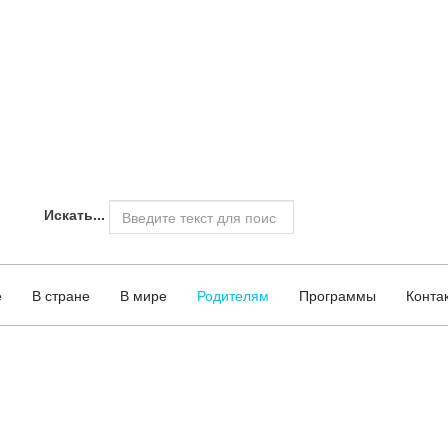
Искать...
О проекте
е
В стране
В мире
Родителям
Программы
Конта