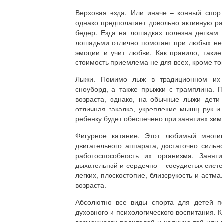
Верховая езда. Или иначе – конный спор
однако предполагает довольно активную ра
бедер. Езда на лошадках полезна деткам
лошадьми отлично помогает при любых нер
эмоции и учит любви. Как правило, такие
стоимость приемлема не для всех, кроме того
Лыжи. Помимо лыж в традиционном их 
сноуборд, а также прыжки с трамплина. П
возраста, однако, на обычные лыжи дети
отличная закалка, укрепление мышц рук и
ребенку будет обеспечено при занятиях зи
Фигурное катание. Этот любимый многи
двигательного аппарата, достаточно силь
работоспособность их организма. Занят
дыхательной и сердечно – сосудистых сист
легких, плоскостопие, близорукость и астм
возраста.
Абсолютно все виды спорта для детей п
духовного и психологического воспитания. 
возможности родителей и наличие той или и