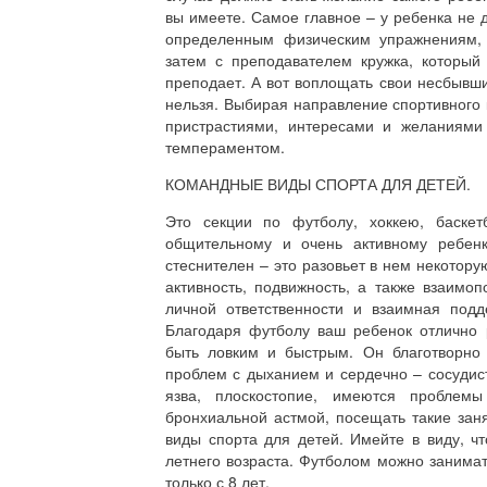
вы имеете. Самое главное – у ребенка не 
определенным физическим упражнениям, 
затем с преподавателем кружка, который
преподает. А вот воплощать свои несбывши
нельзя. Выбирая направление спортивного 
пристрастиями, интересами и желаниями
темпераментом.
КОМАНДНЫЕ ВИДЫ СПОРТА ДЛЯ ДЕТЕЙ.
Это секции по футболу, хоккею, баскет
общительному и очень активному ребен
стеснителен – это разовьет в нем некотор
активность, подвижность, а также взаимоп
личной ответственности и взаимная под
Благодаря футболу ваш ребенок отлично 
быть ловким и быстрым. Он благотворно 
проблем с дыханием и сердечно – сосудист
язва, плоскостопие, имеются проблемы
бронхиальной астмой, посещать такие заня
виды спорта для детей. Имейте в виду, ч
летнего возраста. Футболом можно занимат
только с 8 лет.