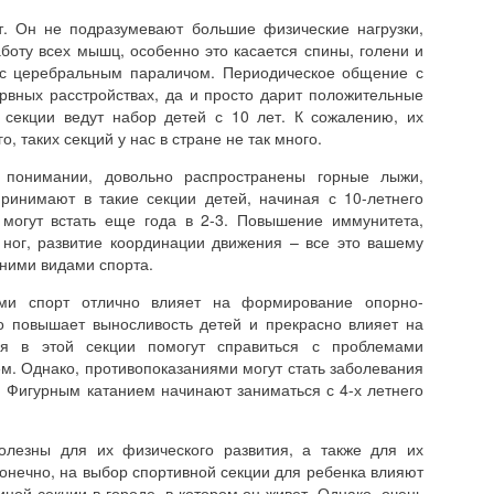
т. Он не подразумевают большие физические нагрузки,
боту всех мышц, особенно это касается спины, голени и
 с церебральным параличом. Периодическое общение с
вных расстройствах, да и просто дарит положительные
 секции ведут набор детей с 10 лет. К сожалению, их
, таких секций у нас в стране не так много.
понимании, довольно распространены горные лыжи,
ринимают в такие секции детей, начиная с 10-летнего
 могут встать еще года в 2-3. Повышение иммунитета,
 ног, развитие координации движения – все это вашему
мними видами спорта.
ми спорт отлично влияет на формирование опорно-
но повышает выносливость детей и прекрасно влияет на
ия в этой секции помогут справиться с проблемами
ем. Однако, противопоказаниями могут стать заболевания
а. Фигурным катанием начинают заниматься с 4-х летнего
олезны для их физического развития, а также для их
Конечно, на выбор спортивной секции для ребенка влияют
ной секции в городе, в котором он живет. Однако, очень