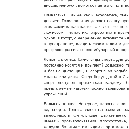
дисциплинируют, помогают детям сплотитьс
Гимнастика. Так же как и акробатика, оче
девочек. Такие занятия делают осанку пра
этих секциях начинается с 4 лет. Но не с
сколиозом. Гимнастика, акробатика и прыж
одной, в которую непременно включат те и
в пространстве, владеть своим телом и дв
прекрасно развивают вестибулярный аппара
Легкая атлетика. Какие виды спорта для д
постоянно носятся и прыгают? Возможно, та
и бег на дистанции, и спортивная ходьба
молота или диска. Сюда берут детей с 7 
спорт доступен практически каждому, 
предлагаемые нагрузки можно варьировать
упражнений.
Большой теннис. Наверное, наравне с ко
вид спорта. Теннис влияет на развитие ре
выносливости. Он улучшает дыхательную 
имеет и противопоказания: плоскостопие,
желудка. Занятия этим видом спорта можно н