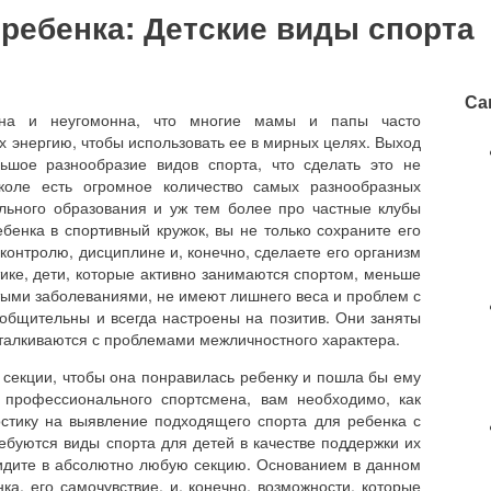
ребенка: Детские виды спорта
Са
жна и неугомонна, что многие мамы и папы часто
х энергию, чтобы использовать ее в мирных целях. Выход
ьшое разнообразие видов спорта, что сделать это не
коле есть огромное количество самых разнообразных
льного образования и уж тем более про частные клубы
бенка в спортивный кружок, вы не только сохраните его
оконтролю, дисциплине и, конечно, сделаете его организм
тике, дети, которые активно занимаются спортом, меньше
тыми заболеваниями, не имеют лишнего веса и проблем с
 общительны и всегда настроены на позитив. Они заняты
сталкиваются с проблемами межличностного характера.
 секции, чтобы она понравилась ребенку и пошла бы ему
 профессионального спортсмена, вам необходимо, как
стику на выявление подходящего спорта для ребенка с
буются виды спорта для детей в качестве поддержки их
идите в абсолютно любую секцию. Основанием в данном
ка, его самочувствие, и, конечно, возможности, которые