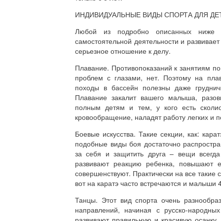
ИНДИВИДУАЛЬНЫЕ ВИДЫ СПОРТА ДЛЯ ДЕ
Любой из подробно описанных ниже в
самостоятельной деятельности и развивает
серьезное отношение к делу.
Плавание. Противопоказаний к занятиям по
проблем с глазами, нет. Поэтому на пла
походы в бассейн полезны даже груднич
Плавание закалит вашего малыша, разов
полным детям и тем, у кого есть сколи
кровообращение, наладят работу легких и п
Боевые искусства. Такие секции, как: кара
подобные виды боя достаточно распростра
за себя и защитить друга – вещи всегда
развивают реакцию ребенка, повышают ег
совершенствуют. Практически на все такие се
вот на каратэ часто встречаются и малыши 4
Танцы. Этот вид спорта очень разнообра
направлений, начиная с русско-народны
развивают правильную и красивую осанку,