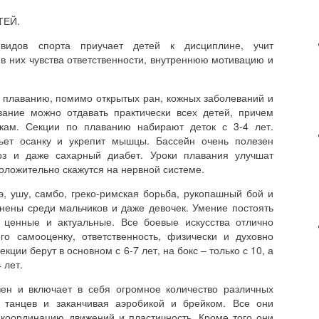
ТЕЙ.
идов спорта приучает детей к дисциплине, учит
 в них чувства ответственности, внутреннюю мотивацию и
 плаванию, помимо открытых ран, кожных заболеваний и
вание можно отдавать практически всех детей, причем
кам. Секции по плаванию набирают деток с 3-4 лет.
ьет осанку и укрепит мышцы. Бассейн очень полезен
оз и даже сахарный диабет. Уроки плавания улучшат
оложительно скажутся на нервной системе.
тэ, ушу, самбо, греко-римская борьба, рукопашный бой и
нены среди мальчиков и даже девочек. Умение постоять
 ценные и актуальные. Все боевые искусства отлично
о самооценку, ответственность, физически и духовно
кции берут в основном с 6-7 лет, на бокс – только с 10, а
 лет.
зен и включает в себя огромное количество различных
х танцев и заканчивая аэробикой и брейком. Все они
 координацию движений и пластичность. Кроме того они