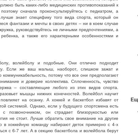
должно быть каких-либо медицинских противопоказаний к
поэтому сначала проконсультируйтесь с педиатром, а
 лучше знает специфику того вида спорта, который он
еся фантазии и мечты в своих детях – ни в коем случае
кружка, руководствуйтесь не личными предпочтениями, а
 ребенка, а также его характерными особенностями и
болу, волейболу и подобные. Они отлично подходит
ку. Если же ваш малыш, наоборот, слишком зажат и
ую коммуникабельность, потому что все они предполагают
онимание и доверие коллектива. Сплоченность, чувство
держка – составляющие любого из этих видов спорта.
разовьет мышцы нижних конечностей. Волейбол научит
Ещ
повлияет на осанку. А хоккей и баскетбол избавят от
ой системой. Однако, если у будущего спортсмена есть
 с позвоночником, он страдает близорукостью или
тия не стоит. Лучше обратить свое внимание на другие
то в хоккейную команду набирают деток примерно с 4-х
ься с 6-7 лет. А в секцию баскетбола и волейбола берут