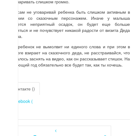
разговаривать слишком громко.
Да и сам не уговаривай ребенка быть слишком активным в
общении со сказочным персонажем. Иначе у малыша
останется неприятный осадок, он будет еще больше
стесняться и не почувствует никакой радости от визита Деда
Мороза.
Если ребенок не вымолвит ни единого слова и при этом в
восторге взирает на сказочного деда, не расстраивайся, что
не удалось заснять на видео, как он рассказывает стишок. На
следующий год обязательно все будет так, как ты хочешь.
Вконтакте (
)
Facebook (
)