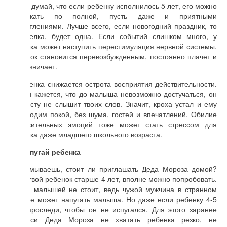
Но не думай, что если ребенку исполнилось 5 лет, его можно
нагружать по полной, пусть даже и приятными
впечатлениями. Лучше всего, если новогодний праздник, то
есть елка, будет одна. Если событий слишком много, у
ребенка может наступить перестимуляция нервной системы.
Ребенок становится перевозбужденным, постоянно плачет и
капризничает.
У ребенка снижается острота восприятия действительности.
Порой кажется, что до малыша невозможно достучаться, он
попросту не слышит твоих слов. Значит, кроха устал и ему
необходим покой, без шума, гостей и впечатлений. Обилие
положительных эмоций тоже может стать стрессом для
ребенка даже младшего школьного возраста.
НE напугай ребенка
Раздумываешь, стоит ли приглашать Деда Мороза домой?
Если твой ребенок старше 4 лет, вполне можно попробовать.
А для малышей не стоит, ведь чужой мужчина в странном
наряде может напугать малыша. Но даже если ребенку 4-5
лет, проследи, чтобы он не испугался. Для этого заранее
попроси Деда Мороза не хватать ребенка резко, не