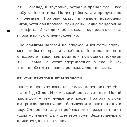
Сладости, шоколад, цитрусовые, острая и пряная еда – все
это атрибуты Нового года. Но для ребенка эти продукты не
самые полезные. Поэтому сразу, в начале новогодних
праздников, установи правило: один день – одна мандаринка
и одна конфета. И следи, чтобы кроха придерживался его.
Не без приятных исключений, конечно.
И сам не слишком налегай на сладкое и конфеты спрячь
подальше, чтобы не дразнить ребенка. Понятно, что дети
любого возраста, видя, как родители поглощают тоннами
конфеты, и сами не хотят сдерживаться в еде. И как
результат – проблемы с пищеварением, аллергия, сыпь.
НE перегрузи ребенка впечатлениями
Особенно это правило касается самых маленьких детей в
возрасте от 1 до 3 лет. И чем спокойнее вы встретите Новый
год с малышом – тем лучше для крохи. Поэтому отложи
слишком громкие развлечения, большую компанию, гостей и
дискотеку. Скорее всего, для ребенка этот праздник станет
настоящим мучением, да и для тебя тоже. Ведь плачущего
кроху придется утешать всю ночь.