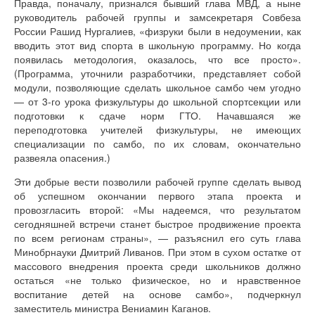
Правда, поначалу, признался бывший глава МВД, а ныне
руководитель рабочей группы и замсекретаря Совбеза
России Рашид Нургалиев, «физруки были в недоумении, как
вводить этот вид спорта в школьную программу. Но когда
появилась методология, оказалось, что все просто».
(Программа, уточнили разработчики, представляет собой
модули, позволяющие сделать школьное самбо чем угодно
— от 3-го урока физкультуры до школьной спортсекции или
подготовки к сдаче норм ГТО. Начавшаяся же
переподготовка учителей физкультуры, не имеющих
специализации по самбо, по их словам, окончательно
развеяла опасения.)
Эти добрые вести позволили рабочей группе сделать вывод
об успешном окончании первого этапа проекта и
провозгласить второй: «Мы надеемся, что результатом
сегодняшней встречи станет быстрое продвижение проекта
по всем регионам страны», — разъяснил его суть глава
Минобрнауки Дмитрий Ливанов. При этом в сухом остатке от
массового внедрения проекта среди школьников должно
остаться «не только физическое, но и нравственное
воспитание детей на основе самбо», подчеркнул
заместитель министра Вениамин Каганов.