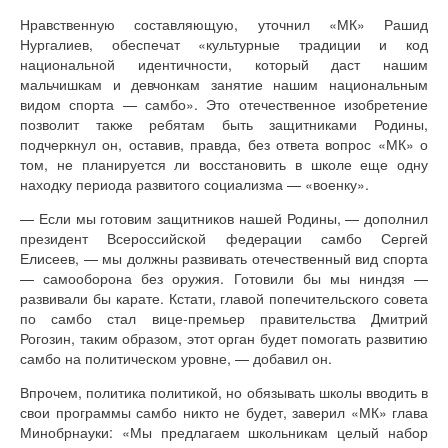
Нравственную составляющую, уточнил «МК» Рашид
Нургалиев, обеспечат «культурные традиции и код
национальной идентичности, который даст нашим
мальчишкам и девчонкам занятие нашим национальным
видом спорта — самбо». Это отечественное изобретение
позволит также ребятам быть защитниками Родины,
подчеркнул он, оставив, правда, без ответа вопрос «МК» о
том, не планируется ли восстановить в школе еще одну
находку периода развитого социализма — «военку».
— Если мы готовим защитников нашей Родины, — дополнил
президент Всероссийской федерации самбо Сергей
Елисеев, — мы должны развивать отечественный вид спорта
— самооборона без оружия. Готовили бы мы ниндзя —
развивали бы карате. Кстати, главой попечительского совета
по самбо стал вице-премьер правительства Дмитрий
Рогозин, таким образом, этот орган будет помогать развитию
самбо на политическом уровне, — добавил он.
Впрочем, политика политикой, но обязывать школы вводить в
свои программы самбо никто не будет, заверил «МК» глава
Минобрнауки: «Мы предлагаем школьникам целый набор