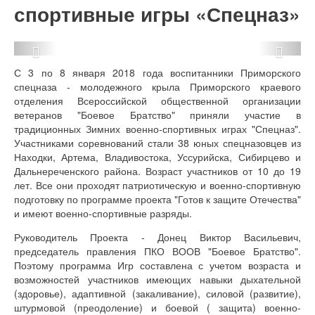
спортивные игры «Спецназ»
Previous
Next
С 3 по 8 января 2018 года воспитанники Приморского
спецназа - молодежного крыла Приморского краевого
отделения Всероссийской общественной организации
ветеранов "Боевое Братство" приняли участие в
традиционных Зимних военно-спортивных играх "Спецназ".
Участниками соревнований стали 38 юных спецназовцев из
Находки, Артема, Владивостока, Уссурийска, Сибирцево и
Дальнереченского района. Возраст участников от 10 до 19
лет. Все они проходят патриотическую и военно-спортивную
подготовку по программе проекта "Готов к защите Отечества"
и имеют военно-спортивные разряды.
Руководитель Проекта - Донец Виктор Васильевич,
председатель правления ПКО ВООВ "Боевое Братство".
Поэтому программа Игр составлена с учетом возраста и
возможностей участников имеющих навыки дыхательной
(здоровье), адаптивной (закаливание), силовой (развитие),
штурмовой (преодоление) и боевой ( защита) военно-