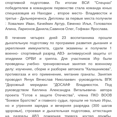
спортивной подготовки. По итогам ВСИ "Спецназ"
победителем в командном первенстве стала команда юных
спецназовцев из Находки , второе место- Владивосток и
третье - Дальнереченск. Дипломы за первые места получили
: Ховалкин Иван, Качейкин Артур, Евченко Илья, Головатюк
Алина, Ларионов Данила,Савинов Олег, Гофман Ярослава.
В течение четырех дней 23 воспитанника прошли
дыхательную подготовку по программе развития дыхания и
укрепления иммунитета, сдали экзамены и получили 1
военно- спортивный разряд АВЗ- антивирусной защиты от
эпидемии ОРВИ и гриппа. Для участников Игр были
проведены учебно- тренировочные занятия по военному
делу: изучению, сборке и разборке автомата "Калашникова",
противогаза и его применение, метание гранаты. Занятия
проводил Янчук Вячеслав Николаевич -руководитель ВПК
"Дорожный меридиан "ДОСААФ Владивосток. Под
руководством Каплина Александра Витальевича- автора
проекта "Готов к защите Отечества", члена ПКО ВООВ
"Боевое Братство" и главного судьи, прошли не только Игры,
но и утренняя зарядка и вечерняя разрядка (300 шагов
здоровья), строевая и дыхательная подготовка, аттестация
на разряды АВЗ, пожарная тревога, костер дружбы,