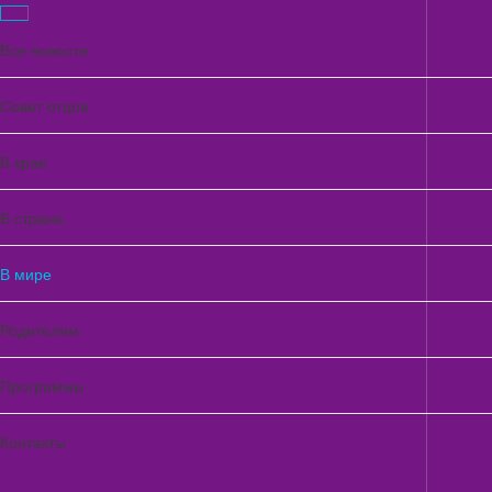
Все новости
Совет отцов
8 лет назад
ФАКТЫ, СТАТЬИ, ПУБЛИКАЦИИ
Британские ученые выяснили,
В крае
в какой стране живут самые
В стране
плохие отцы
В мире
Ученые выяснили, что худшими отцами по показателю времени,
проведенного с детьми, стали британцы
Родителям
Программы
9 лет назад
Интерсные факты о садиках
Контакты
заграницей