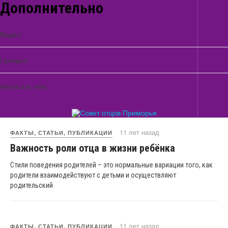
Дополнительно
9 лет назад
Дорога к знаниям: как дети разных
стран добираются до школы
Видео
Галерея
11 лет назад
Фильм "5 секретов настоящего
Написать нам
мужчины"
11 лет назад
ФАКТЫ, СТАТЬИ, ПУБЛИКАЦИИ
Важность роли отца в жизни ребёнка
Стили поведения родителей – это нормальные вариации того, как
родители взаимодействуют с детьми и осуществляют
родительский
11 лет назад
ФАКТЫ, СТАТЬИ, ПУБЛИКАЦИИ