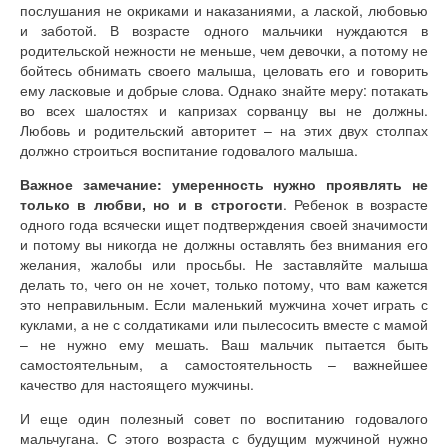
послушания не окриками и наказаниями, а лаской, любовью
и заботой. В возрасте одного мальчики нуждаются в
родительской нежности не меньше, чем девочки, а потому не
бойтесь обнимать своего малыша, целовать его и говорить
ему ласковые и добрые слова. Однако знайте меру: потакать
во всех шалостях и капризах сорванцу вы не должны.
Любовь и родительский авторитет – на этих двух столпах
должно строиться воспитание годовалого малыша.
Важное замечание: умеренность нужно проявлять не
только в любви, но и в строгости
. Ребенок в возрасте
одного года всячески ищет подтверждения своей значимости
и потому вы никогда не должны оставлять без внимания его
желания, жалобы или просьбы. Не заставляйте малыша
делать то, чего он не хочет, только потому, что вам кажется
это неправильным. Если маленький мужчина хочет играть с
куклами, а не с солдатиками или пылесосить вместе с мамой
– не нужно ему мешать. Ваш мальчик пытается быть
самостоятельным, а самостоятельность – важнейшее
качество для настоящего мужчины.
И еще один полезный совет по воспитанию годовалого
мальчугана. С этого возраста с будущим мужчиной нужно