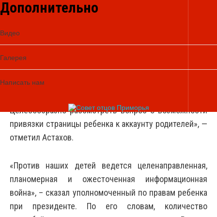
размещать информацию, которая может причинить
Дополнительно
вред здоровью несовершеннолетних, но при этом
полностью освободили себя от какой-либо
Видео
ответственности, заявил он. При этом Астахов
добавил, что нельзя забывать и об ответственности
Галерея
родителей. «Возлагая ответственность на
Написать нам
социальные сети или коммуникационные компании,
нельзя забывать об ответственности и родителей.
Целесообразно рассмотреть вопрос о возможности
привязки страницы ребенка к аккаунту родителей», —
отметил Астахов.
«Против наших детей ведется целенаправленная,
планомерная и ожесточенная информационная
война», – сказал уполномоченный по правам ребенка
при президенте. По его словам, количество